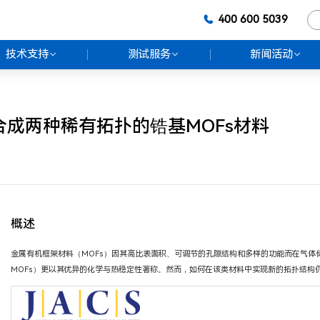
400 600 5039
技术支持
测试服务
新闻活动
解决方案
物理吸附
公司新闻
气体吸附
反应装置
热分析
用户论文
化学吸附
联合实验室
成两种稀有拓扑的锆基MOFs材料
真密度
质谱
配套仪器
精微百科
热分析
助力科研
小V课堂
XRD
查看所有产品
概述
金属有机框架材料（MOFs）因其高比表面积、可调节的孔隙结构和多样的功能而在气体储
MOFs）更以其优异的化学与热稳定性著称。然而，如何在该类材料中实现新的拓扑结构