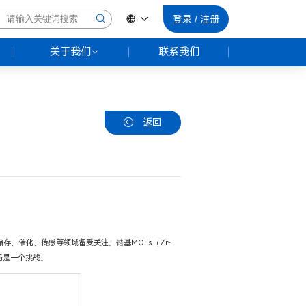
登录
/
注册
关于我们
联系我们
公司简介
X射线衍射
荣誉资质
返回
公司招聘
存、催化、传感等领域备受关注。锆基MOFs（Zr-
仍是一个挑战。