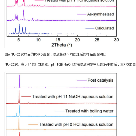
图6 NU-2620样品的PXRD图谱，以及经过不同处理后的样品图谱对比
NU-2620：在pH 1的HCl溶液、pH 10的NaOH溶液以及沸水中处理24小时后，其PX