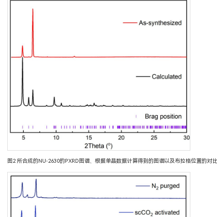
图2 所合成的NU-2630的PXRD图谱、根据单晶数据计算得到的图谱以及布拉格位置的对