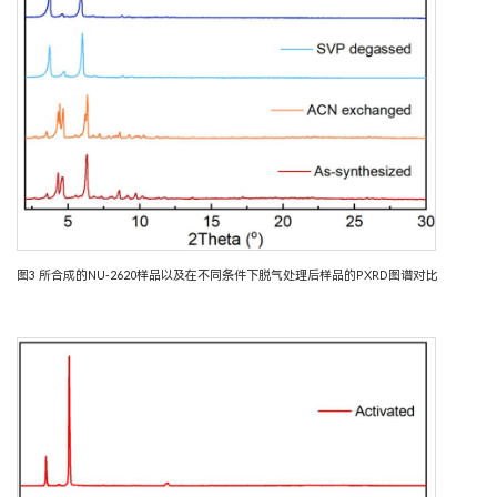
图3 所合成的NU-2620样品以及在不同条件下脱气处理后样品的PXRD图谱对比