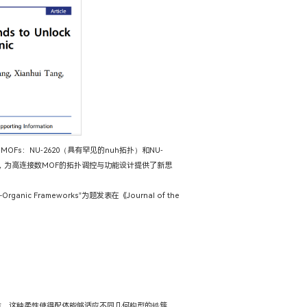
s：NU-2620（具有罕见的nuh拓扑）和NU-
能，为高连接数MOF的拓扑调控与功能设计提供了新思
etal−Organic Frameworks”为题发表在《Journal of the
柔性。这种柔性使得配体能够适应不同几何构型的锆簇