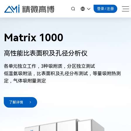
登录
/
注册
首页
AMI-400
产品目录
按产品类型
按应用
技术支持
全自动程序升温化学吸附仪
气体吸附
反应装置
测试服务
解决方案
用户论文
精微百科
小V课堂
热分析
X射线衍射
新闻活动
物理吸附
化学吸附
热分析
XRD
真密度
质谱
配套仪器
关于我们
公司新闻
联合实验室
助力科研
查看所有产品
联系我们
公司简介
荣誉资质
公司招聘