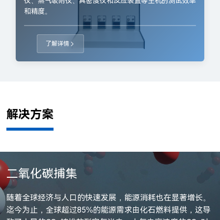
仪、蒸气吸附仪、真密度仪和反应装置等主机的测试效率
和精度。
了解详情
解决方案
锂电池
二氧化碳捕集
催化剂研究
多孔材料
垃圾焚烧
药用辅料
金属粉末分析
陶瓷材料检测
橡胶
在动力电池界，三元锂和磷酸铁锂是最常用的两种锂离子电
随着全球经济与人口的快速发展，能源消耗也在显著增长。
在烃类反应中，烃被还原为碳单质沉积在催化剂表面上，这
多孔材料研究(因此实际上是关于无中生有的科学)几十年来
垃圾焚烧处理已成为我国城市生活垃圾处理的主要方式之
淀粉是药物制剂行业里最常见的一类药用辅料，主要用做赋
从商业太阳电池来看，为了降低太阳电池的成本，提高效
如何保证陶瓷粉体材料表征过程的科学性与结果的准确性
氟橡胶是一种通过氟原子取代碳主链高分子中氢原子的橡胶
池。三元锂电池因为其正极材料中的镍钴铝或镍钴锰而得
迄今为止，全球超过85%的能源需求由化石燃料提供，这导
种沉积下来的碳单质被称作积炭。由于积炭，导致催化剂活
一直吸引着材料化学家。制造出越来越小的孔并控制其排列
一。垃圾焚烧过程中会向环境排放二次污染物，其中二噁英
形剂和填充剂，来源广泛，种类较多。研究发现辅料与药物
率，生产厂家也在不断地减小硅片的厚度，以降低原材料的
呢？为此ISO及ASTM出台一系列标准来对材料的表征进行
品种。它是一种高性能弹性体，具有耐热、耐油、耐溶剂、