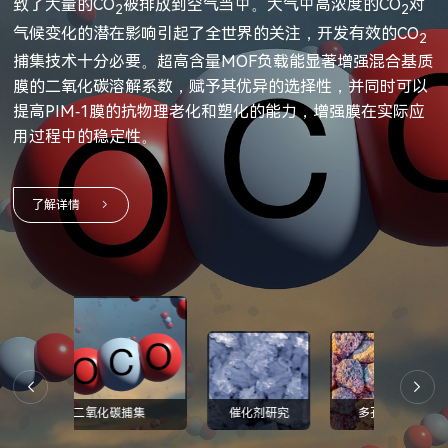
名“三元”，而磷酸铁锂电池的正极材料为磷酸铁锂。
致了大量的CO
性衰减。因此研究积炭的动力学和反应机理，对于减少积炭
的可能性已经导致了一系列新材料的出现，而这些材料现在
目前已知的毒性最大且化学稳定性强的有机污染物。二噁英
的研磨时间与溶出值有线性关系，在一定时间内，研磨时间
价格。因此，为了提高电池的效率，必须考虑降低电池背表
规范，其中ISO 18757和ASTM C1274对陶瓷比表面测试做
耐腐蚀、耐强氧化剂等特性，在航空航天、汽车工业、石油
被排放到空气当中。大气中高浓度的CO
对
2
2
的发生，延长催化剂寿命具有重要意义。
已被用于日常或工业应用。对多孔材料的评论通常始于活化
是一些氯化多核芳香化合物的总称，其毒性与苯环上卤素原
越长，溶出度越好。通常研磨时间越长，颗粒粒径越小，比
面的复合速度，提高长波光谱响应。所以铝背场 (为了改善
了详细的说明。陶瓷粉体颗粒的比表面积与其导热系数有着
化工及半导体等极端环境中扮演着关键角色。正是由于这些
气候变化的潜在影响引起了全世界的关注，开发有效的CO
2
TPO(Temperature Programmed0xidization)是研究催化剂
炭的古老用途(很久以前)，或者至少始于第一个天然沸石或
子的取代位置有很大关系，其中以2,3,7,8-四氯二苯并二噁英
表面积越大。美国药典USP<846>，日本药典JP 3.02，欧洲
硅太阳电池的效率，在 p-n 结制备完成后，往往在硅片的背
紧密的联系。随着陶瓷晶粒尺寸减小，比表面积增大，晶界
卓越的性能，这类弹性体被广泛应用于制造密封件。常用的
捕集技术十分必要。超高含量MOF负载能显著增强混合基质
了解详情
积炭并与反应性能关联的一种较灵敏的方法。
合成沸石的发现(分别在近250年和70年前)。然而，这个简
（TCDD）的毒性最强，因它们毒性的差异，需要有统一的
药典Ph. Eur. 2.9.26和中国药典，都明确规定了药物粉体比
面即背光面，沉积一层铝膜，制备P+层，称为铝背场。) 的
与气孔的分离区随之减小，在烧结过程中不易出现晶粒的异
密封件有氟橡胶FKM和全氟醚橡胶FFKM。
膜的二氧化碳溶解系数，赋予其优异的选择性，并同时可以
短的观点只是描述了近10年来多孔材料研究的一些亮点——
标准来评定其毒性强弱。
表面积的测定方法。
好坏将直直接影响到太阳能电池的输出特性。
常生长，晶粒分布均匀，导热系数将随之降低。
提高PIM-1膜的抗物理老化和塑化的能力，增强膜在实际应
当然这是一种非常主观的方式。
用过程中的稳定性。
了解详情
了解详情
了解详情
了解详情
了解详情
了解详情
了解详情
了解详情
二氧化碳捕集
催化剂研究
多孔材料